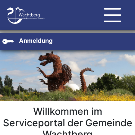
Zum Hauptinhalt
Zum Header
Zum Footer
Anmeldung
Willkommen im
Serviceportal der Gemeinde
Wachtberg