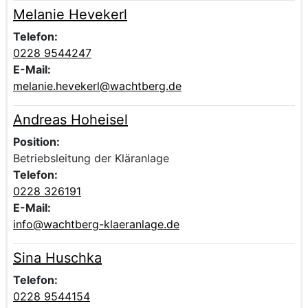
Melanie Hevekerl
Voller Name:
Beschreibung der zuständigen Kontaktperson Melanie H
Telefon:
0228 9544247
E-Mail:
melanie.hevekerl@wachtberg.de
Andreas Hoheisel
Voller Name:
Beschreibung der zuständigen Kontaktperson Andreas H
Position:
Betriebsleitung der Kläranlage
Telefon:
0228 326191
E-Mail:
info@wachtberg-klaeranlage.de
Sina Huschka
Voller Name:
Beschreibung der zuständigen Kontaktperson Sina Husc
Telefon:
0228 9544154