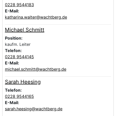
0228 9544183
E-Mail:
katharina.walter@wachtberg.de
Michael Schmitt
Voller Name:
Beschreibung der zuständigen Kontaktperson Michael S
Position:
kaufm. Leiter
Telefon:
0228 9544145
E-Mail:
michael.schmitt@wachtberg.de
Sarah Heesing
Voller Name:
Beschreibung der zuständigen Kontaktperson Sarah Hee
Telefon:
0228 9544165
E-Mail:
sarah.heesing@wachtberg.de