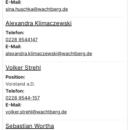
E-Mail:
sina.huschka@wachtberg.de
Alexandra Klimaczewski
Voller Name:
Beschreibung der zuständigen Kontaktperson Alexandra
Telefon:
0228 9544147
E-Mail:
alexandra.klimaczewski@wachtberg.de
Volker Strehl
Voller Name:
Beschreibung der zuständigen Kontaktperson Volker Str
Position:
Vorstand a.D.
Telefon:
0228 9544-157
E-Mail:
volker.strehl@wachtberg.de
Sebastian Wortha
Voller Name:
Beschreibung der zuständigen Kontaktperson Sebastian