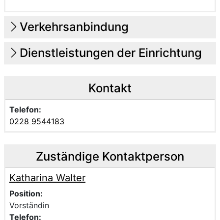
Verkehrsanbindung
Dienstleistungen der Einrichtung
Kontakt
Telefon:
0228 9544183
Zuständige Kontaktperson
Katharina Walter
Voller Name:
Beschreibung der zuständigen Kontaktperson Katharina 
Position:
Vorständin
Telefon: