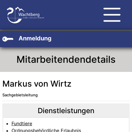
Zum Hauptinhalt
Zum Header
Zum Footer
Anmeldung
Mitarbeitendendetails
Markus von Wirtz
Sachgebietsleitung
Beschreibung
Beschreibung Intern
Dienstleistungen
Fundtiere
Ordnungsbehördliche Erlaubnis