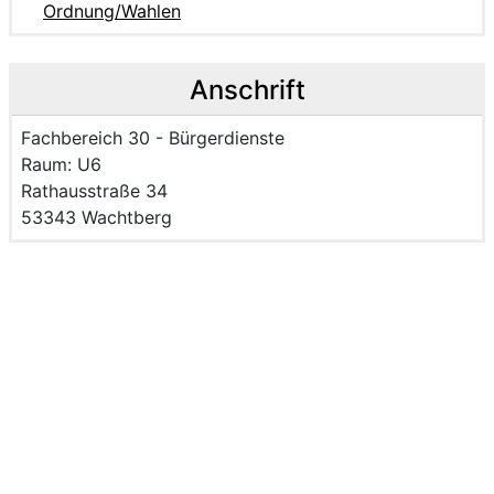
Ordnung/Wahlen
Anschrift
Name der Einrichtung:
Fachbereich 30 - Bürgerdienste
Raum des Mitarbeitenden
Raum: U6
Strasse und Hausnummer
Rathausstraße 34
PLZ und Ort
53343 Wachtberg