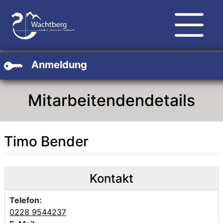
Zum Hauptinhalt
Zum Header
Zum Footer
Anmeldung
Mitarbeitendendetails
Timo Bender
Beschreibung
Beschreibung Intern
Kontakt
Telefon:
0228 9544237