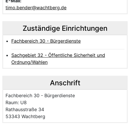
E-Mail:
timo.bender@wachtberg.de
Zuständige Einrichtungen
Fachbereich 30 - Bürgerdienste
Sachgebiet 32 - Öffentliche Sicherheit und
Ordnung/Wahlen
Anschrift
Name der Einrichtung:
Fachbereich 30 - Bürgerdienste
Raum des Mitarbeitenden
Raum: U8
Strasse und Hausnummer
Rathausstraße 34
PLZ und Ort
53343 Wachtberg