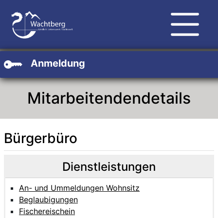
Zum Hauptinhalt
Zum Header
Zum Footer
Anmeldung
Mitarbeitendendetails
Bürgerbüro
Beschreibung
Beschreibung Intern
Dienstleistungen
An- und Ummeldungen Wohnsitz
Beglaubigungen
Fischereischein