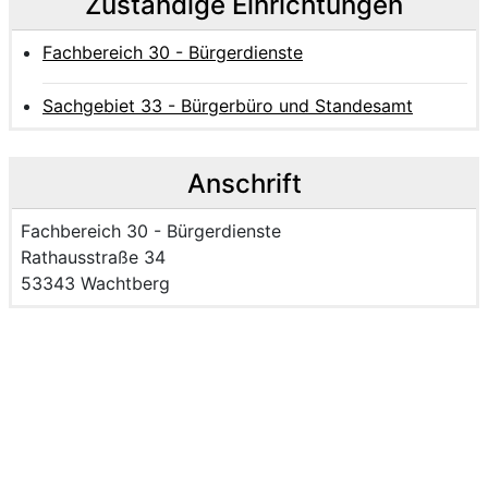
Zuständige Einrichtungen
Fachbereich 30 - Bürgerdienste
Sachgebiet 33 - Bürgerbüro und Standesamt
Anschrift
Name der Einrichtung:
Fachbereich 30 - Bürgerdienste
Strasse und Hausnummer
Rathausstraße 34
PLZ und Ort
53343 Wachtberg