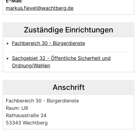
E-Mail:
markus.fievet@wachtberg.de
Zuständige Einrichtungen
Fachbereich 30 - Bürgerdienste
Sachgebiet 32 - Öffentliche Sicherheit und
Ordnung/Wahlen
Anschrift
Name der Einrichtung:
Fachbereich 30 - Bürgerdienste
Raum des Mitarbeitenden
Raum: U8
Strasse und Hausnummer
Rathausstraße 34
PLZ und Ort
53343 Wachtberg