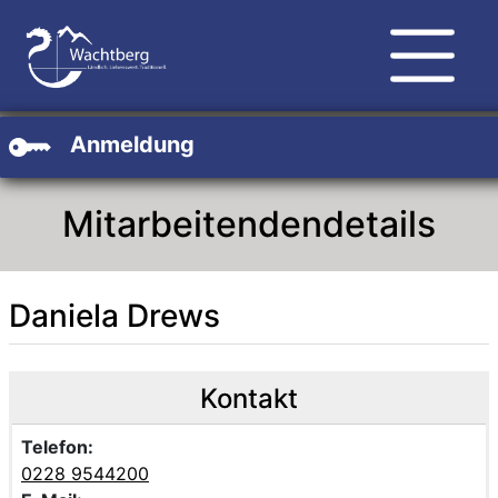
Zum Hauptinhalt
Zum Header
Zum Footer
Anmeldung
Mitarbeitendendetails
Daniela Drews
Beschreibung
Beschreibung Intern
Kontakt
Telefon:
0228 9544200