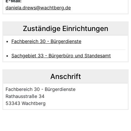
E-Mail:
daniela.drews@wachtberg.de
Zuständige Einrichtungen
Fachbereich 30 - Bürgerdienste
Sachgebiet 33 - Bürgerbüro und Standesamt
Anschrift
Name der Einrichtung:
Fachbereich 30 - Bürgerdienste
Strasse und Hausnummer
Rathausstraße 34
PLZ und Ort
53343 Wachtberg