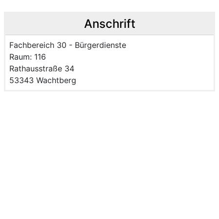
Anschrift
Name der Einrichtung:
Fachbereich 30 - Bürgerdienste
Raum des Mitarbeitenden
Raum: 116
Strasse und Hausnummer
Rathausstraße 34
PLZ und Ort
53343 Wachtberg