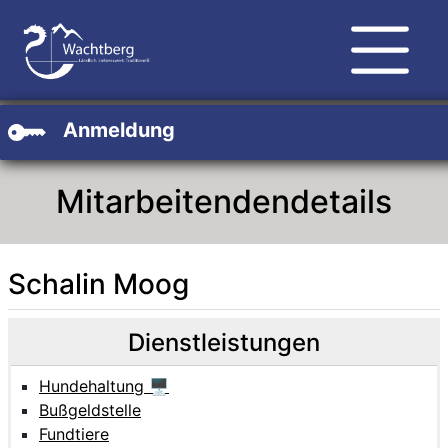
Zum Hauptinhalt
Zum Header
Zum Footer
Anmeldung
Mitarbeitendendetails
Schalin Moog
Beschreibung
Beschreibung Intern
Dienstleistungen
Hundehaltung 🖥
Bußgeldstelle
Fundtiere