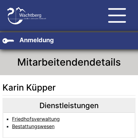
Zum Hauptinhalt
Zum Header
Zum Footer
Anmeldung
Mitarbeitendendetails
Karin Küpper
Beschreibung
Beschreibung Intern
Dienstleistungen
Friedhofsverwaltung
Bestattungswesen