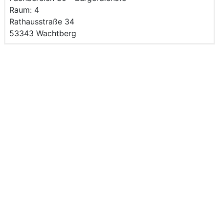
Raum des Mitarbeitenden
Raum: 4
Strasse und Hausnummer
Rathausstraße 34
PLZ und Ort
53343 Wachtberg