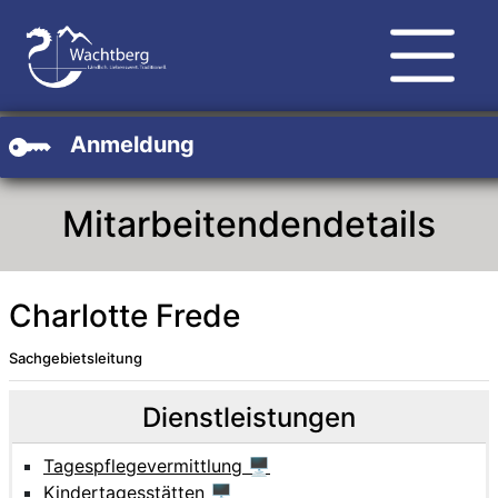
Zum Hauptinhalt
Zum Header
Zum Footer
Anmeldung
Mitarbeitendendetails
Charlotte Frede
Sachgebietsleitung
Beschreibung
Beschreibung Intern
Dienstleistungen
Tagespflegevermittlung 🖥
Kindertagesstätten 🖥