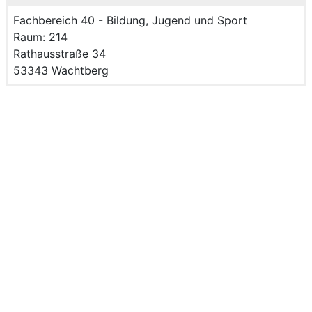
Name der Einrichtung:
Fachbereich 40 - Bildung, Jugend und Sport
Raum des Mitarbeitenden
Raum: 214
Strasse und Hausnummer
Rathausstraße 34
PLZ und Ort
53343 Wachtberg