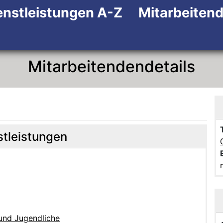
enstleistungen A-Z
Mitarbeiten
Zum Hauptinhalt
Zum Header
Zum Footer
Mitarbeitendendetails
stleistungen
 und Jugendliche