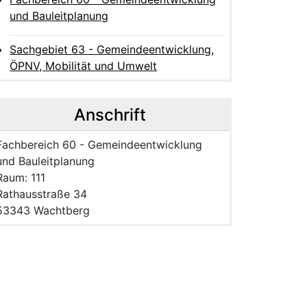
und Bauleitplanung
Sachgebiet 63 - Gemeindeentwicklung,
ÖPNV, Mobilität und Umwelt
Anschrift
Name der Einrichtung:
Fachbereich 60 - Gemeindeentwicklung
und Bauleitplanung
Raum des Mitarbeitenden
Raum: 111
Strasse und Hausnummer
Rathausstraße 34
PLZ und Ort
53343 Wachtberg