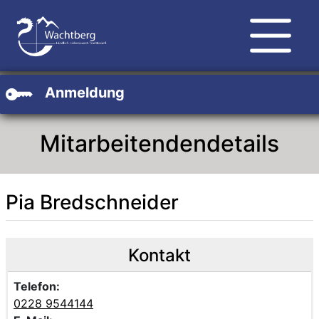
Zum Hauptinhalt
Zum Header
Zum Footer
Anmeldung
Mitarbeitendendetails
Pia Bredschneider
Beschreibung
Beschreibung Intern
Kontakt
Telefon:
0228 9544144