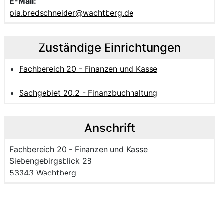
E-Mail:
pia.bredschneider@wachtberg.de
Zuständige Einrichtungen
Fachbereich 20 - Finanzen und Kasse
Sachgebiet 20.2 - Finanzbuchhaltung
Anschrift
Name der Einrichtung:
Fachbereich 20 - Finanzen und Kasse
Strasse und Hausnummer
Siebengebirgsblick 28
PLZ und Ort
53343 Wachtberg