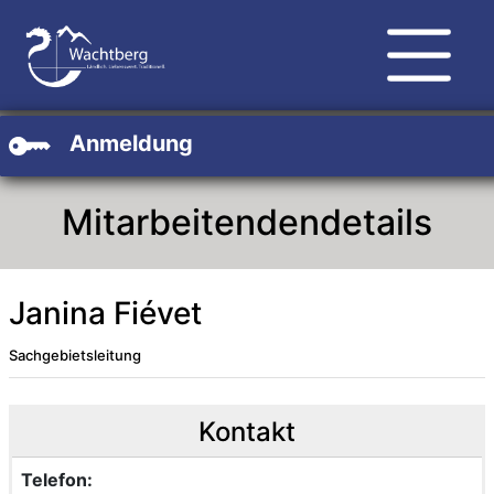
Zum Hauptinhalt
Zum Header
Zum Footer
Anmeldung
Mitarbeitendendetails
Janina Fiévet
Sachgebietsleitung
Beschreibung
Beschreibung Intern
Kontakt
Telefon: