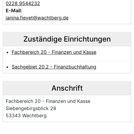
0228 9544232
E-Mail:
janina.fievet@wachtberg.de
Zuständige Einrichtungen
Fachbereich 20 - Finanzen und Kasse
Sachgebiet 20.2 - Finanzbuchhaltung
Anschrift
Name der Einrichtung:
Fachbereich 20 - Finanzen und Kasse
Strasse und Hausnummer
Siebengebirgsblick 28
PLZ und Ort
53343 Wachtberg