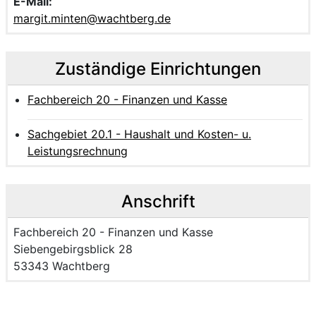
E-Mail:
margit.minten@wachtberg.de
Zuständige Einrichtungen
Fachbereich 20 - Finanzen und Kasse
Sachgebiet 20.1 - Haushalt und Kosten- u.
Leistungsrechnung
Anschrift
Name der Einrichtung:
Fachbereich 20 - Finanzen und Kasse
Strasse und Hausnummer
Siebengebirgsblick 28
PLZ und Ort
53343 Wachtberg