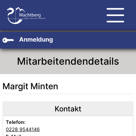
Zum Hauptinhalt
Zum Header
Zum Footer
Anmeldung
Mitarbeitendendetails
Margit Minten
Beschreibung
Beschreibung Intern
Kontakt
Telefon:
0228 9544146