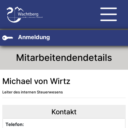
Zum Hauptinhalt
Zum Header
Zum Footer
Anmeldung
Mitarbeitendendetails
Michael von Wirtz
Leiter des internen Steuerwesens
Beschreibung
Beschreibung Intern
Kontakt
Telefon: