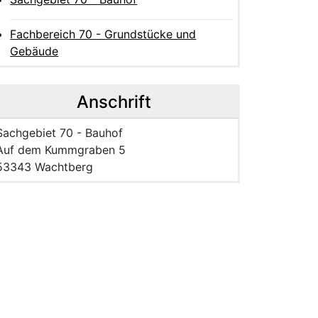
Fachbereich 70 - Grundstücke und
Gebäude
Anschrift
Name der Einrichtung:
Sachgebiet 70 - Bauhof
Strasse und Hausnummer
Auf dem Kummgraben 5
PLZ und Ort
53343 Wachtberg