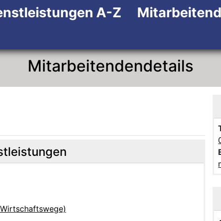
enstleistungen A-Z
Mitarbeiten
Zum Hauptinhalt
Zum Header
Zum Footer
Mitarbeitendendetails
stleistungen
 Wirtschaftswege)