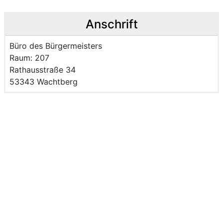
Anschrift
Name der Einrichtung:
Büro des Bürgermeisters
Raum des Mitarbeitenden
Raum: 207
Strasse und Hausnummer
Rathausstraße 34
PLZ und Ort
53343 Wachtberg