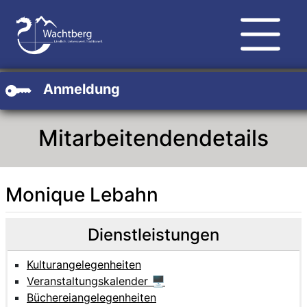
Zum Hauptinhalt
Zum Header
Zum Footer
Anmeldung
Mitarbeitendendetails
Monique Lebahn
Beschreibung
Beschreibung Intern
Dienstleistungen
Kulturangelegenheiten
Veranstaltungskalender 🖥
Büchereiangelegenheiten