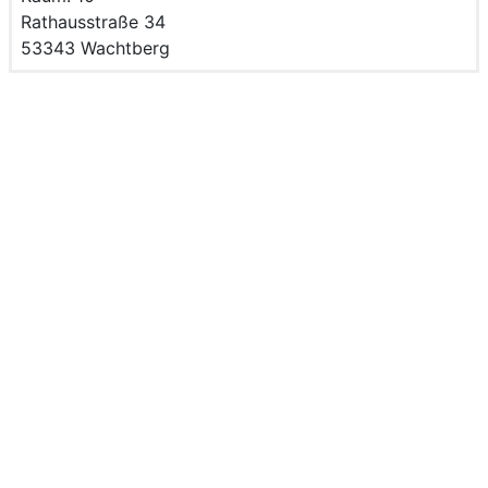
Strasse und Hausnummer
Rathausstraße 34
PLZ und Ort
53343 Wachtberg