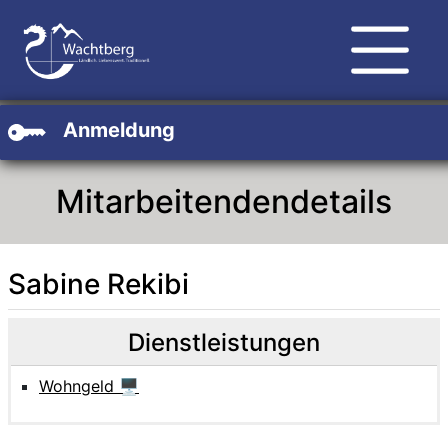
Zum Hauptinhalt
Zum Header
Zum Footer
Anmeldung
Mitarbeitendendetails
Sabine Rekibi
Beschreibung
Beschreibung Intern
Dienstleistungen
Wohngeld 🖥