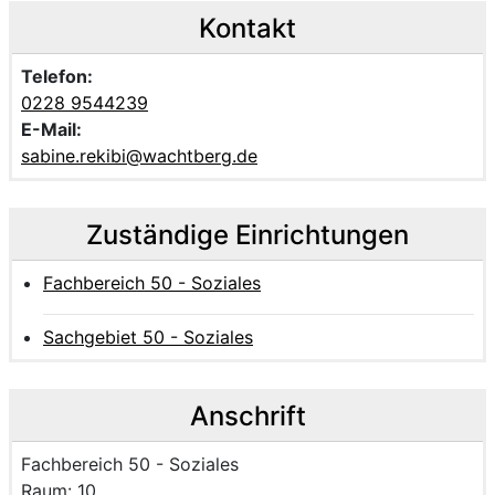
Kontakt
Telefon:
0228 9544239
E-Mail:
sabine.rekibi@wachtberg.de
Zuständige Einrichtungen
Fachbereich 50 - Soziales
Sachgebiet 50 - Soziales
Anschrift
Name der Einrichtung:
Fachbereich 50 - Soziales
Raum des Mitarbeitenden
Raum: 10