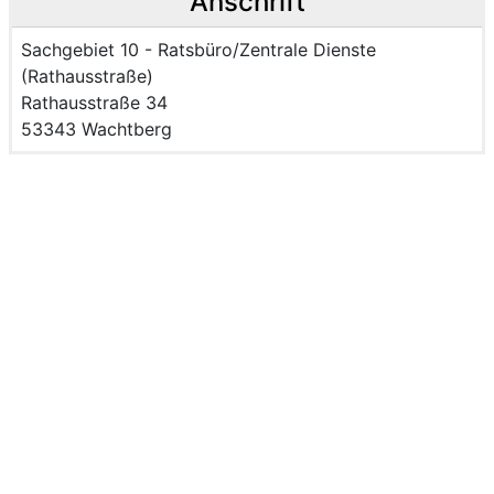
Anschrift
Name der Einrichtung:
Sachgebiet 10 - Ratsbüro/Zentrale Dienste
(Rathausstraße)
Strasse und Hausnummer
Rathausstraße 34
PLZ und Ort
53343 Wachtberg