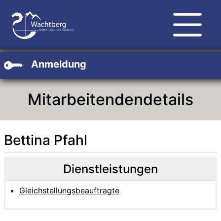
Zum Hauptinhalt
Zum Header
Zum Footer
Anmeldung
Mitarbeitendendetails
Bettina Pfahl
Beschreibung
Beschreibung Intern
Dienstleistungen
Gleichstellungsbeauftragte