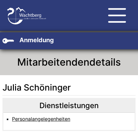
Zum Hauptinhalt
Zum Header
Zum Footer
Anmeldung
Mitarbeitendendetails
Julia Schöninger
Beschreibung
Beschreibung Intern
Dienstleistungen
Personalangelegenheiten