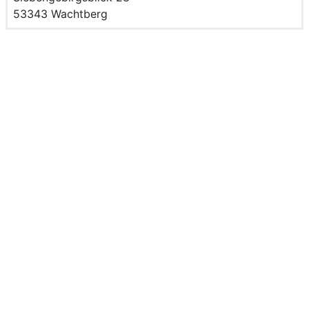
PLZ und Ort
53343 Wachtberg