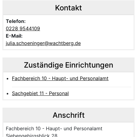
Kontakt
Telefon:
0228 9544109
E-Mail:
julia.schoeninger@wachtberg.de
Zuständige Einrichtungen
Fachbereich 10 - Haupt- und Personalamt
Sachgebiet 11 - Personal
Anschrift
Name der Einrichtung:
Fachbereich 10 - Haupt- und Personalamt
Strasse und Hausnummer
Siebengebirgsblick 28