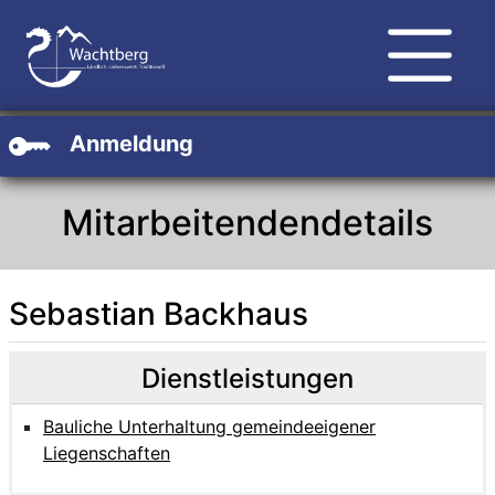
Zum Hauptinhalt
Zum Header
Zum Footer
Anmeldung
Mitarbeitendendetails
Sebastian Backhaus
Beschreibung
Beschreibung Intern
Dienstleistungen
Bauliche Unterhaltung gemeindeeigener
Liegenschaften