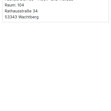
Raum des Mitarbeitenden
Raum: 104
Strasse und Hausnummer
Rathausstraße 34
PLZ und Ort
53343 Wachtberg