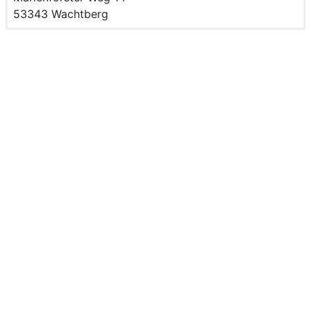
PLZ und Ort
53343 Wachtberg