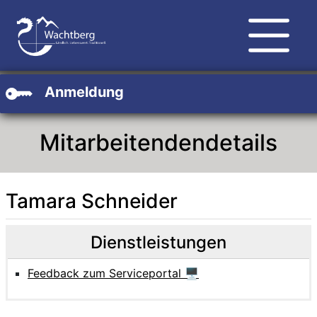
Zum Hauptinhalt
Zum Header
Zum Footer
Anmeldung
Mitarbeitendendetails
Tamara Schneider
Beschreibung
Beschreibung Intern
Dienstleistungen
Feedback zum Serviceportal 🖥