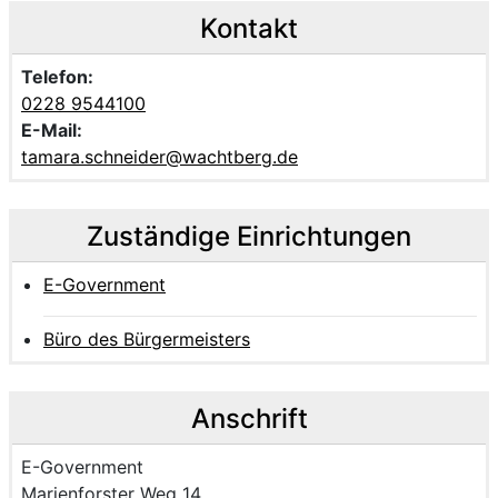
Kontakt
Telefon:
0228 9544100
E-Mail:
tamara.schneider@wachtberg.de
Zuständige Einrichtungen
E-Government
Büro des Bürgermeisters
Anschrift
Name der Einrichtung:
E-Government
Strasse und Hausnummer
Marienforster Weg 14