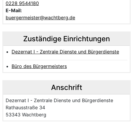
0228 9544180
E-Mail:
buergermeister@wachtberg.de
Zuständige Einrichtungen
Dezernat I - Zentrale Dienste und Bürgerdienste
Büro des Bürgermeisters
Anschrift
Name der Einrichtung:
Dezernat I - Zentrale Dienste und Bürgerdienste
Strasse und Hausnummer
Rathausstraße 34
PLZ und Ort
53343 Wachtberg