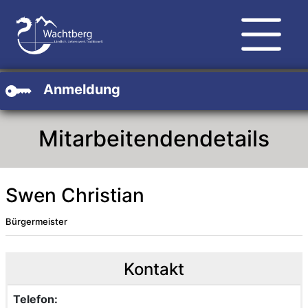
Zum Hauptinhalt
Zum Header
Zum Footer
Anmeldung
Mitarbeitendendetails
Swen Christian
Bürgermeister
Beschreibung
Beschreibung Intern
Kontakt
Telefon: