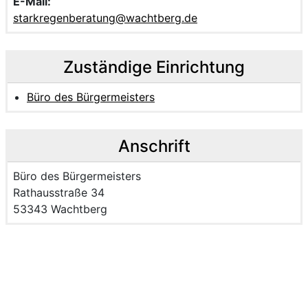
E-Mail:
starkregenberatung@wachtberg.de
Zuständige Einrichtung
Büro des Bürgermeisters
Anschrift
Name der Einrichtung:
Büro des Bürgermeisters
Strasse und Hausnummer
Rathausstraße 34
PLZ und Ort
53343 Wachtberg