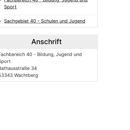
Sport
Sachgebiet 40 - Schulen und Jugend
Anschrift
Name der Einrichtung:
Fachbereich 40 - Bildung, Jugend und
Sport
Strasse und Hausnummer
Rathausstraße 34
PLZ und Ort
53343 Wachtberg