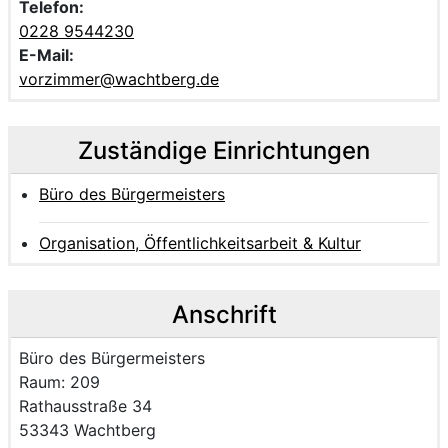
Telefon:
0228 9544230
E-Mail:
vorzimmer@wachtberg.de
Zuständige Einrichtungen
Büro des Bürgermeisters
Organisation, Öffentlichkeitsarbeit & Kultur
Anschrift
Name der Einrichtung:
Büro des Bürgermeisters
Raum des Mitarbeitenden
Raum: 209
Strasse und Hausnummer
Rathausstraße 34
PLZ und Ort
53343 Wachtberg