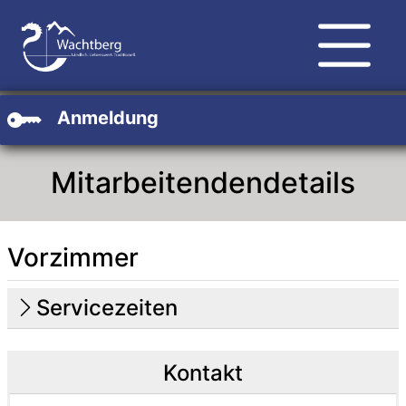
Zum Hauptinhalt
Zum Header
Zum Footer
Anmeldung
Mitarbeitendendetails
Vorzimmer
Beschreibung
Beschreibung Intern
Servicezeiten
Kontakt